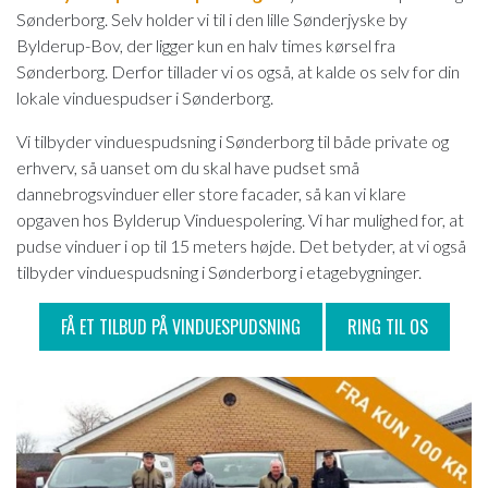
Sønderborg. Selv holder vi til i den lille Sønderjyske by
Bylderup-Bov, der ligger kun en halv times kørsel fra
Sønderborg. Derfor tillader vi os også, at kalde os selv for din
lokale vinduespudser i Sønderborg.
Vi tilbyder vinduespudsning i Sønderborg til både private og
erhverv, så uanset om du skal have pudset små
dannebrogsvinduer eller store facader, så kan vi klare
opgaven hos Bylderup Vinduespolering. Vi har mulighed for, at
pudse vinduer i op til 15 meters højde. Det betyder, at vi også
tilbyder vinduespudsning i Sønderborg i etagebygninger.
FÅ ET TILBUD PÅ VINDUESPUDSNING
RING TIL OS