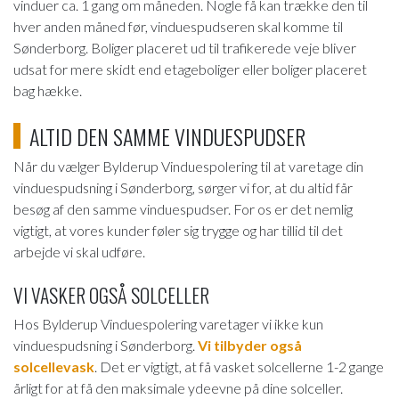
vinduer ca. 1 gang om måneden. Nogle få kan trække den til
hver anden måned før, vinduespudseren skal komme til
Sønderborg. Boliger placeret ud til trafikerede veje bliver
udsat for mere skidt end etageboliger eller boliger placeret
bag hække.
ALTID DEN SAMME VINDUESPUDSER
Når du vælger Bylderup Vinduespolering til at varetage din
vinduespudsning i Sønderborg, sørger vi for, at du altid får
besøg af den samme vinduespudser. For os er det nemlig
vigtigt, at vores kunder føler sig trygge og har tillid til det
arbejde vi skal udføre.
VI VASKER OGSÅ SOLCELLER
Hos Bylderup Vinduespolering varetager vi ikke kun
vinduespudsning i Sønderborg.
Vi tilbyder også
solcellevask
. Det er vigtigt, at få vasket solcellerne 1-2 gange
årligt for at få den maksimale ydeevne på dine solceller.