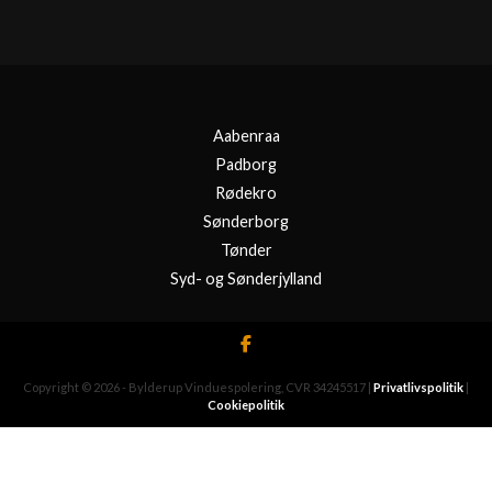
Aabenraa
Padborg
Rødekro
Sønderborg
Tønder
Syd- og Sønderjylland
Copyright © 2026 - Bylderup Vinduespolering
, CVR 34245517
|
Privatlivspolitik
|
Cookiepolitik