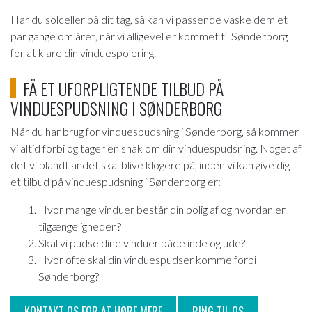
Har du solceller på dit tag, så kan vi passende vaske dem et
par gange om året, når vi alligevel er kommet til Sønderborg
for at klare din vinduespolering.
FÅ ET UFORPLIGTENDE TILBUD PÅ
VINDUESPUDSNING I SØNDERBORG
Når du har brug for vinduespudsning i Sønderborg, så kommer
vi altid forbi og tager en snak om din vinduespudsning. Noget af
det vi blandt andet skal blive klogere på, inden vi kan give dig
et tilbud på vinduespudsning i Sønderborg er:
Hvor mange vinduer består din bolig af og hvordan er
tilgængeligheden?
Skal vi pudse dine vinduer både inde og ude?
Hvor ofte skal din vinduespudser komme forbi
Sønderborg?
KONTAKT OS FOR AT HØRE MERE
RING TIL OS