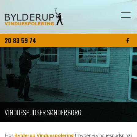
Gå
til
hovedindhold
20 83 59 74
VINDUESPUDSER SØNDERBORG
Hos
Bylderup Vinduespolering
tilbyder vi vinduespudsning i