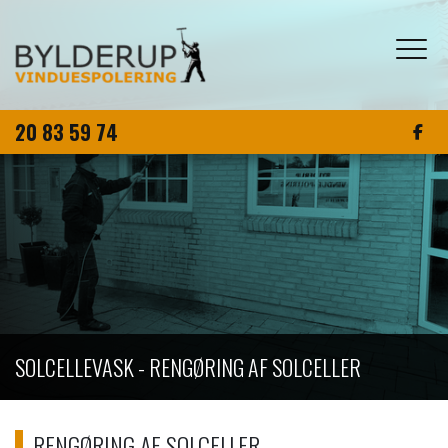
Gå
til
hovedindhold
20 83 59 74
SOLCELLEVASK - RENGØRING AF SOLCELLER
RENGØRING AF SOLCELLER