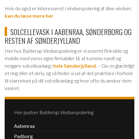
Hvis du også er interesseret i vinduespolering af dine vinduer,
kan du læse mere her
.
SOLCELLEVASK I AABENRAA, SØNDERBORG OG
RESTEN AF SØNDERJYLLAND
Her hos Bylderup Vinduespolering er vi enormt fleksible og
mobile med vores egne firmabiler til, at komme rundt og
rengøre solcelleanlæg i
hele Sønderjylland
. – Giv os glædeligt
et ring eller et skriv, og så finder vi ud af det praktiske i forhold
til størrelsen på dit solcelleanlæg og hvor ofte du ønsker dem
vasket.
Her pudser Bylderup Vinduespolering
Aabenraa
Padborg