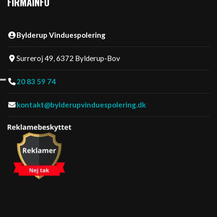
FIRMAINFO
Bylderup Vinduespolering
Surreroj 49, 6372 Bylderup-Bov
20 83 59 74
kontakt@bylderupvinduespolering.dk