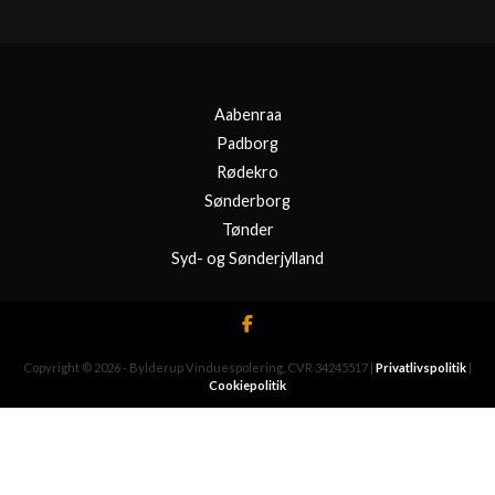
Aabenraa
Padborg
Rødekro
Sønderborg
Tønder
Syd- og Sønderjylland
Copyright © 2026 - Bylderup Vinduespolering
, CVR 34245517
|
Privatlivspolitik
|
Cookiepolitik